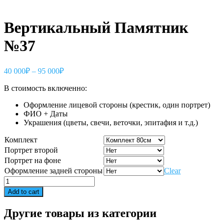
Вертикальный Памятник
№37
40 000
₽
–
95 000
₽
В стоимость включенно:
Оформление лицевой стороны (крестик, один портрет)
ФИО + Даты
Украшения (цветы, свечи, веточки, эпитафия и т.д.)
Комплект
Портрет второй
Портрет на фоне
Оформление задней стороны
Clear
Вертикальный
Памятник
Add to cart
№37
quantity
Другие товары из категории