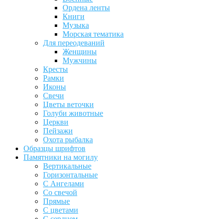
Ордена ленты
Книги
Музыка
Морская тематика
Для переодеваний
Женщины
Мужчины
Кресты
Рамки
Иконы
Свечи
Цветы веточки
Голуби животные
Церкви
Пейзажи
Охота рыбалка
Образцы шрифтов
Памятники на могилу
Вертикальные
Горизонтальные
С Ангелами
Со свечой
Прямые
С цветами
С сердцем