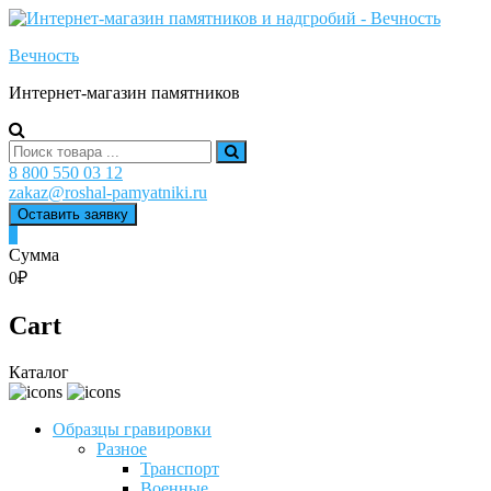
Skip
to
Вечность
content
Интернет-магазин памятников
Search
for:
8 800 550 03 12
zakaz@roshal-pamyatniki.ru
Оставить заявку
0
Сумма
0₽
Cart
Каталог
Образцы гравировки
Разное
Транспорт
Военные