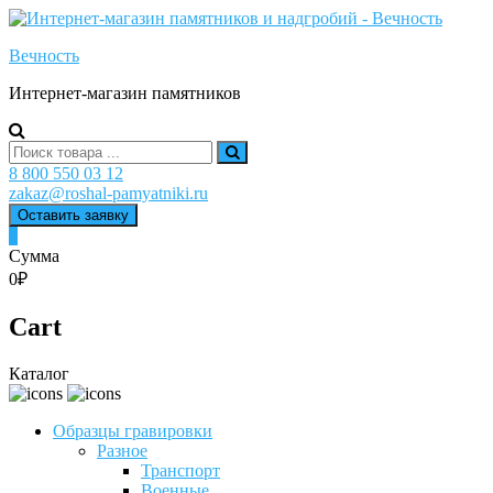
Skip
to
Вечность
content
Интернет-магазин памятников
Search
for:
8 800 550 03 12
zakaz@roshal-pamyatniki.ru
Оставить заявку
0
Сумма
0₽
Cart
Каталог
Образцы гравировки
Разное
Транспорт
Военные