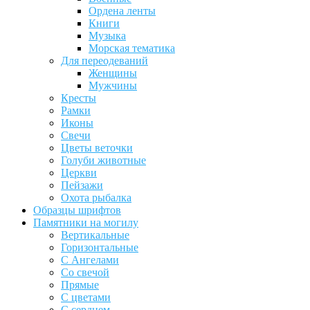
Ордена ленты
Книги
Музыка
Морская тематика
Для переодеваний
Женщины
Мужчины
Кресты
Рамки
Иконы
Свечи
Цветы веточки
Голуби животные
Церкви
Пейзажи
Охота рыбалка
Образцы шрифтов
Памятники на могилу
Вертикальные
Горизонтальные
С Ангелами
Со свечой
Прямые
С цветами
С сердцем