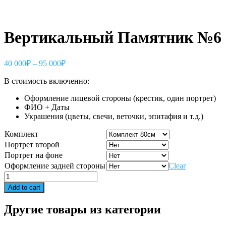
Вертикальный Памятник №6
40 000
₽
–
95 000
₽
В стоимость включенно:
Оформление лицевой стороны (крестик, один портрет)
ФИО + Даты
Украшения (цветы, свечи, веточки, эпитафия и т.д.)
Комплект
Портрет второй
Портрет на фоне
Оформление задней стороны
Clear
Вертикальный
Памятник
Add to cart
№6
quantity
Другие товары из категории