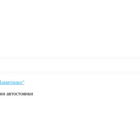
"Памятники"
рии автостоянки