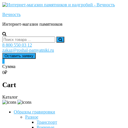
Skip
to
Вечность
content
Интернет-магазин памятников
Search
for:
8 800 550 03 12
zakaz@roshal-pamyatniki.ru
Оставить заявку
0
Сумма
0₽
Cart
Каталог
Образцы гравировки
Разное
Транспорт
Военные