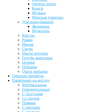
Ордена ленты
Книги
Музыка
Морская тематика
Для переодеваний
Женщины
Мужчины
Кресты
Рамки
Иконы
Свечи
Цветы веточки
Голуби животные
Церкви
Пейзажи
Охота рыбалка
Образцы шрифтов
Памятники на могилу
Вертикальные
Горизонтальные
С Ангелами
Со свечой
Прямые
С цветами
С сердцем