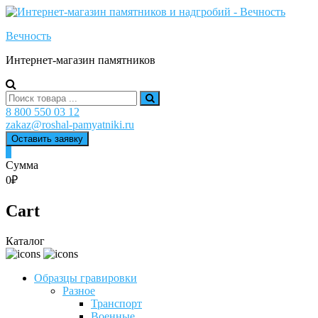
Skip
to
Вечность
content
Интернет-магазин памятников
Search
for:
8 800 550 03 12
zakaz@roshal-pamyatniki.ru
Оставить заявку
0
Сумма
0₽
Cart
Каталог
Образцы гравировки
Разное
Транспорт
Военные