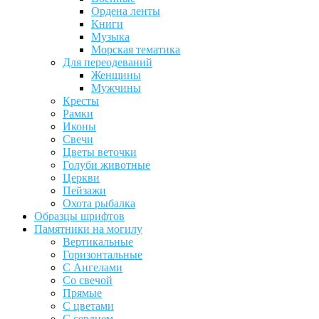
Ордена ленты
Книги
Музыка
Морская тематика
Для переодеваний
Женщины
Мужчины
Кресты
Рамки
Иконы
Свечи
Цветы веточки
Голуби животные
Церкви
Пейзажи
Охота рыбалка
Образцы шрифтов
Памятники на могилу
Вертикальные
Горизонтальные
С Ангелами
Со свечой
Прямые
С цветами
С сердцем