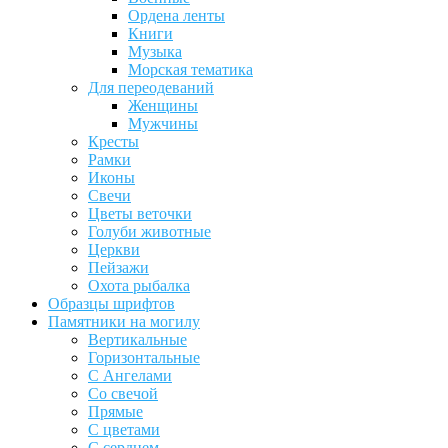
Ордена ленты
Книги
Музыка
Морская тематика
Для переодеваний
Женщины
Мужчины
Кресты
Рамки
Иконы
Свечи
Цветы веточки
Голуби животные
Церкви
Пейзажи
Охота рыбалка
Образцы шрифтов
Памятники на могилу
Вертикальные
Горизонтальные
С Ангелами
Со свечой
Прямые
С цветами
С сердцем