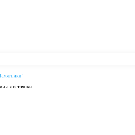
"Памятники"
рии автостоянки