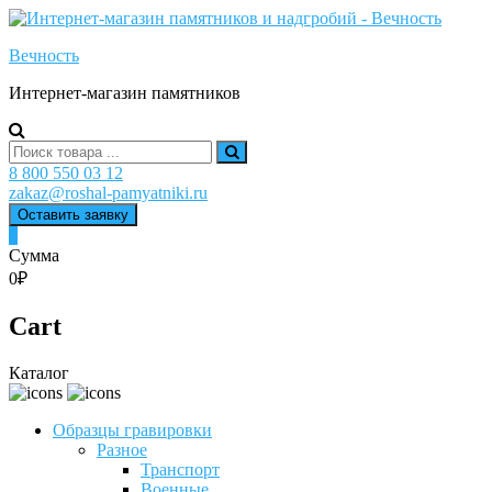
Skip
to
Вечность
content
Интернет-магазин памятников
Search
for:
8 800 550 03 12
zakaz@roshal-pamyatniki.ru
Оставить заявку
0
Сумма
0₽
Cart
Каталог
Образцы гравировки
Разное
Транспорт
Военные