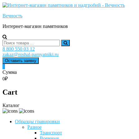
Skip
to
Вечность
content
Интернет-магазин памятников
Search
for:
8 800 550 03 12
zakaz@roshal-pamyatniki.ru
Оставить заявку
0
Сумма
0₽
Cart
Каталог
Образцы гравировки
Разное
Транспорт
Военные