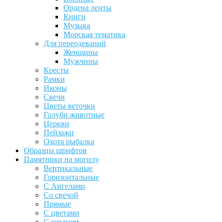
Ордена ленты
Книги
Музыка
Морская тематика
Для переодеваний
Женщины
Мужчины
Кресты
Рамки
Иконы
Свечи
Цветы веточки
Голуби животные
Церкви
Пейзажи
Охота рыбалка
Образцы шрифтов
Памятники на могилу
Вертикальные
Горизонтальные
С Ангелами
Со свечой
Прямые
С цветами
С сердцем