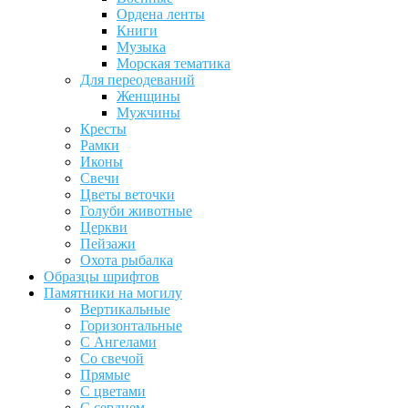
Ордена ленты
Книги
Музыка
Морская тематика
Для переодеваний
Женщины
Мужчины
Кресты
Рамки
Иконы
Свечи
Цветы веточки
Голуби животные
Церкви
Пейзажи
Охота рыбалка
Образцы шрифтов
Памятники на могилу
Вертикальные
Горизонтальные
С Ангелами
Со свечой
Прямые
С цветами
С сердцем