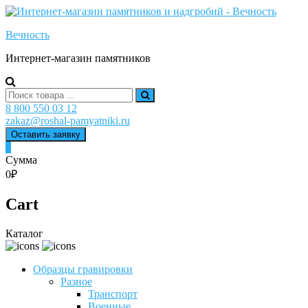
Skip
to
Вечность
content
Интернет-магазин памятников
Search
for:
8 800 550 03 12
zakaz@roshal-pamyatniki.ru
Оставить заявку
0
Сумма
0₽
Cart
Каталог
Образцы гравировки
Разное
Транспорт
Военные