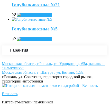
Голуби животные №21
0
₽
Add to cart
Голуби животные №5
0
₽
Add to cart
Гарантия
Московская область, г.Рошаль, ул. Урицкого, д. 65а, павильон
"Памятники"
Московская область, г. Шатура , ул. Ботино, 123а
г.Рошаль, ул. Советская, территория городской рынок,
территории автостоянки
Вечность
Интернет-магазин памятников