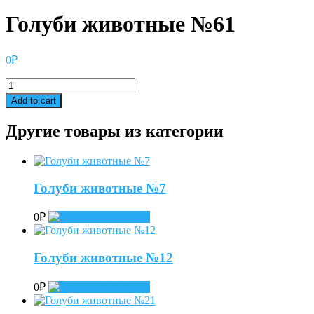
Голуби животные №61
0
₽
Голуби
животные
Add to cart
№61
quantity
Другие товары из категории
Голуби животные №7
0
₽
Add to cart
Голуби животные №12
0
₽
Add to cart