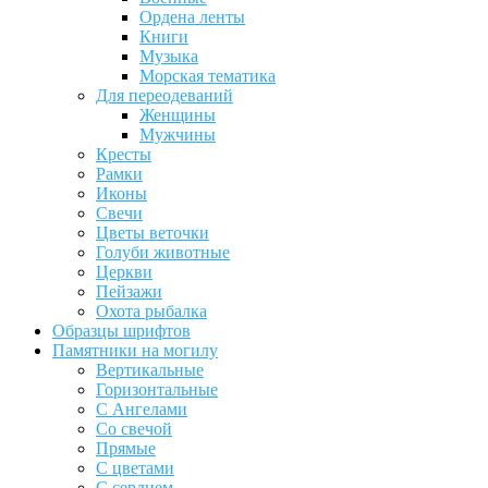
Ордена ленты
Книги
Музыка
Морская тематика
Для переодеваний
Женщины
Мужчины
Кресты
Рамки
Иконы
Свечи
Цветы веточки
Голуби животные
Церкви
Пейзажи
Охота рыбалка
Образцы шрифтов
Памятники на могилу
Вертикальные
Горизонтальные
С Ангелами
Со свечой
Прямые
С цветами
С сердцем