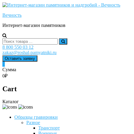
Skip
to
Вечность
content
Интернет-магазин памятников
Search
for:
8 800 550 03 12
zakaz@roshal-pamyatniki.ru
Оставить заявку
0
Сумма
0₽
Cart
Каталог
Образцы гравировки
Разное
Транспорт
Военные