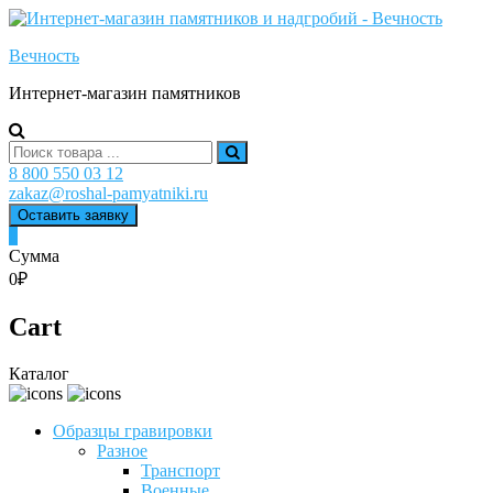
Skip
to
Вечность
content
Интернет-магазин памятников
Search
for:
8 800 550 03 12
zakaz@roshal-pamyatniki.ru
Оставить заявку
0
Сумма
0₽
Cart
Каталог
Образцы гравировки
Разное
Транспорт
Военные