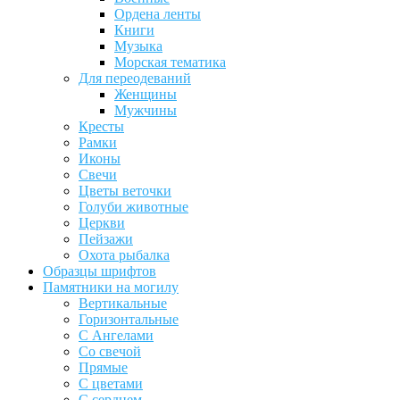
Ордена ленты
Книги
Музыка
Морская тематика
Для переодеваний
Женщины
Мужчины
Кресты
Рамки
Иконы
Свечи
Цветы веточки
Голуби животные
Церкви
Пейзажи
Охота рыбалка
Образцы шрифтов
Памятники на могилу
Вертикальные
Горизонтальные
С Ангелами
Со свечой
Прямые
С цветами
С сердцем