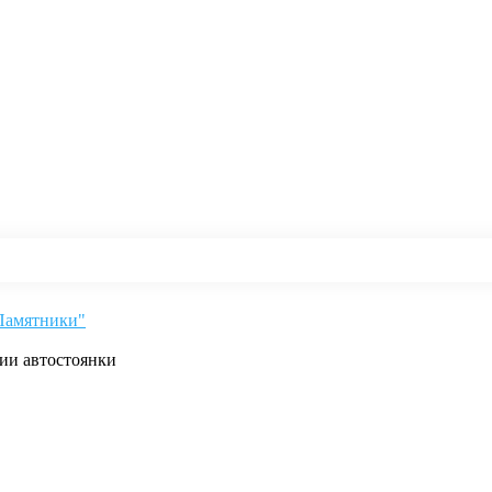
"Памятники"
рии автостоянки