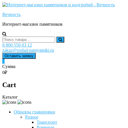
Skip
to
Вечность
content
Интернет-магазин памятников
Search
for:
8 800 550 03 12
zakaz@roshal-pamyatniki.ru
Оставить заявку
0
Сумма
0₽
Cart
Каталог
Образцы гравировки
Разное
Транспорт
Военные