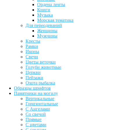
Ордена ленты
Книги
Музыка
Морская тематика
Для переодеваний
Женщины
Мужчины
Кресты
Рамки
Иконы
Свечи
Цветы веточки
Голуби животные
Церкви
Пейзажи
Охота рыбалка
Образцы шрифтов
Памятники на могилу
Вертикальные
Горизонтальные
С Ангелами
Со свечой
Прямые
С цветами
С сердцем