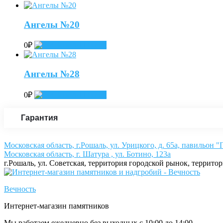
Ангелы №20
0
₽
Add to cart
Ангелы №28
0
₽
Add to cart
Гарантия
Московская область, г.Рошаль, ул. Урицкого, д. 65а, павильон 
Московская область, г. Шатура , ул. Ботино, 123а
г.Рошаль, ул. Советская, территория городской рынок, террито
Вечность
Интернет-магазин памятников
Мы работаем ежедневно без выходных с 10:00 до 14:00