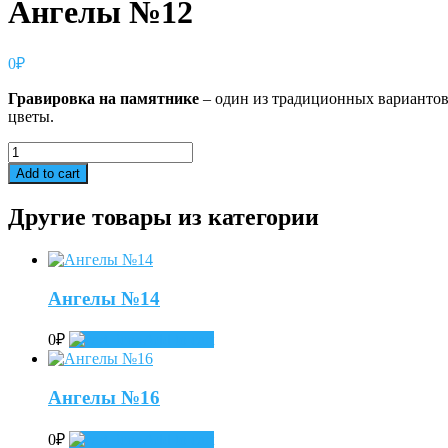
Ангелы №12
0
₽
Гравировка
на
памятнике
– один из традиционных вариантов
цветы.
Ангелы
№12
Add to cart
quantity
Другие товары из категории
Ангелы №14
0
₽
Add to cart
Ангелы №16
0
₽
Add to cart