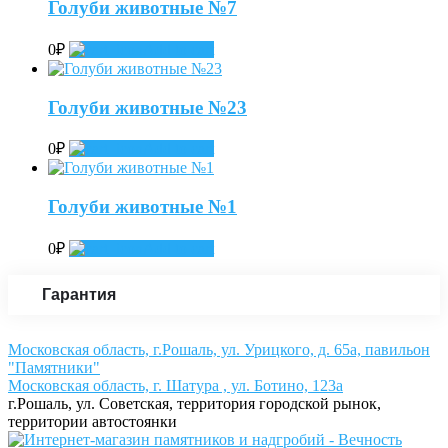
Голуби животные №7
0
₽
Add to cart
Голуби животные №23
0
₽
Add to cart
Голуби животные №1
0
₽
Add to cart
Гарантия
Московская область, г.Рошаль, ул. Урицкого, д. 65а, павильон
"Памятники"
Московская область, г. Шатура , ул. Ботино, 123а
г.Рошаль, ул. Советская, территория городской рынок,
территории автостоянки