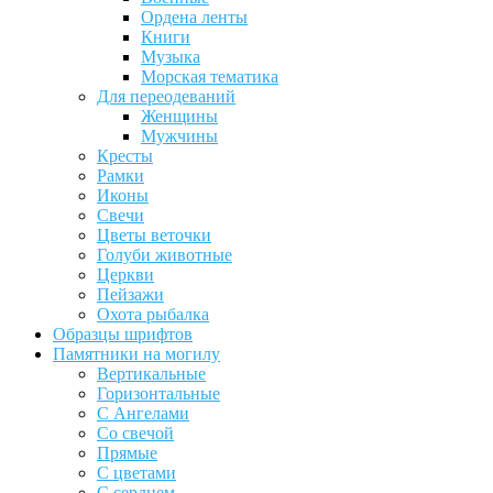
Ордена ленты
Книги
Музыка
Морская тематика
Для переодеваний
Женщины
Мужчины
Кресты
Рамки
Иконы
Свечи
Цветы веточки
Голуби животные
Церкви
Пейзажи
Охота рыбалка
Образцы шрифтов
Памятники на могилу
Вертикальные
Горизонтальные
С Ангелами
Со свечой
Прямые
С цветами
С сердцем