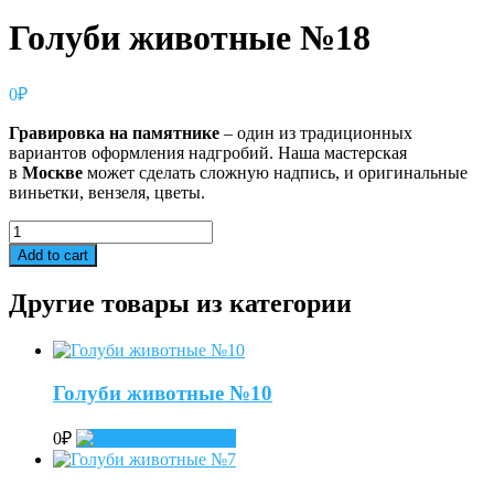
Голуби животные №18
0
₽
Гравировка
на
памятнике
– один из традиционных
вариантов оформления надгробий. Наша мастерская
в
Москве
может сделать сложную надпись, и оригинальные
виньетки, вензеля, цветы.
Голуби
животные
Add to cart
№18
quantity
Другие товары из категории
Голуби животные №10
0
₽
Add to cart