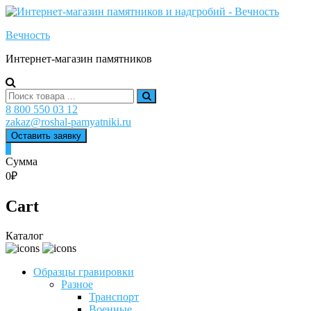
Skip
to
Вечность
content
Интернет-магазин памятников
Search
for:
8 800 550 03 12
zakaz@roshal-pamyatniki.ru
Оставить заявку
0
Сумма
0₽
Cart
Каталог
Образцы гравировки
Разное
Транспорт
Военные