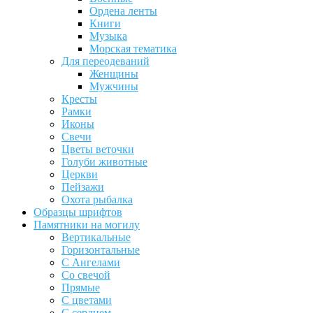
Ордена ленты
Книги
Музыка
Морская тематика
Для переодеваний
Женщины
Мужчины
Кресты
Рамки
Иконы
Свечи
Цветы веточки
Голуби животные
Церкви
Пейзажи
Охота рыбалка
Образцы шрифтов
Памятники на могилу
Вертикальные
Горизонтальные
С Ангелами
Со свечой
Прямые
С цветами
С сердцем