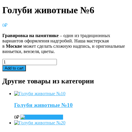
Голуби животные №6
0
₽
Гравировка
на
памятнике
– один из традиционных
вариантов оформления надгробий. Наша мастерская
в
Москве
может сделать сложную надпись, и оригинальные
виньетки, вензеля, цветы.
Голуби
животные
Add to cart
№6
quantity
Другие товары из категории
Голуби животные №10
0
₽
Add to cart