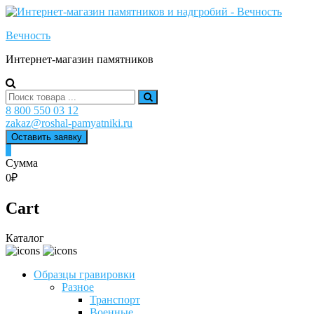
Skip
to
Вечность
content
Интернет-магазин памятников
Search
for:
8 800 550 03 12
zakaz@roshal-pamyatniki.ru
Оставить заявку
0
Сумма
0₽
Cart
Каталог
Образцы гравировки
Разное
Транспорт
Военные