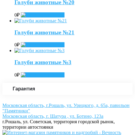
Голуби животные №20
0
₽
Add to cart
Голуби животные №21
0
₽
Add to cart
Голуби животные №3
0
₽
Add to cart
Гарантия
Московская область, г.Рошаль, ул. Урицкого, д. 65а, павильон
"Памятники"
Московская область, г. Шатура , ул. Ботино, 123а
г.Рошаль, ул. Советская, территория городской рынок,
территории автостоянки