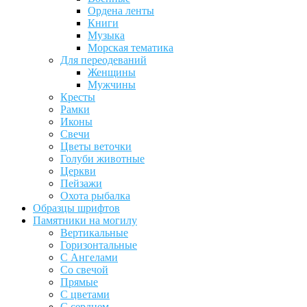
Ордена ленты
Книги
Музыка
Морская тематика
Для переодеваний
Женщины
Мужчины
Кресты
Рамки
Иконы
Свечи
Цветы веточки
Голуби животные
Церкви
Пейзажи
Охота рыбалка
Образцы шрифтов
Памятники на могилу
Вертикальные
Горизонтальные
С Ангелами
Со свечой
Прямые
С цветами
С сердцем