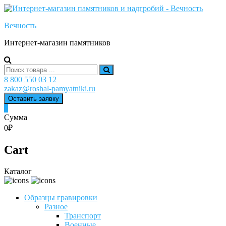
Skip
to
Вечность
content
Интернет-магазин памятников
Search
for:
8 800 550 03 12
zakaz@roshal-pamyatniki.ru
Оставить заявку
0
Сумма
0₽
Cart
Каталог
Образцы гравировки
Разное
Транспорт
Военные