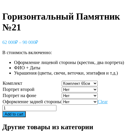
Горизонтальный Памятник
№21
62 000
₽
–
90 000
₽
В стоимость включенно:
Оформление лицевой стороны (крестик, два портрета)
ФИО + Даты
Украшения (цветы, свечи, веточки, эпитафия и т.д.)
Комплект
Портрет второй
Портрет на фоне
Оформление задней стороны
Clear
Горизонтальный
Памятник
Add to cart
№21
quantity
Другие товары из категории