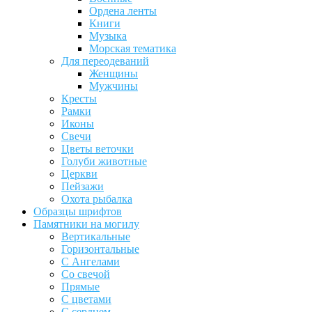
Ордена ленты
Книги
Музыка
Морская тематика
Для переодеваний
Женщины
Мужчины
Кресты
Рамки
Иконы
Свечи
Цветы веточки
Голуби животные
Церкви
Пейзажи
Охота рыбалка
Образцы шрифтов
Памятники на могилу
Вертикальные
Горизонтальные
С Ангелами
Со свечой
Прямые
С цветами
С сердцем