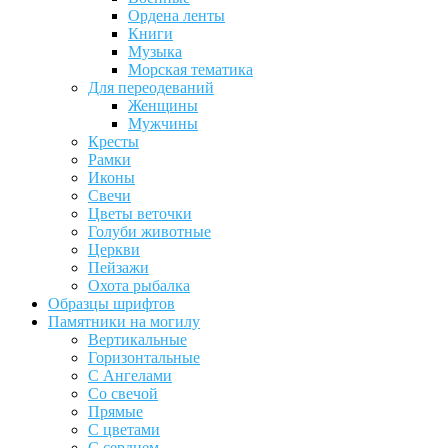
Ордена ленты
Книги
Музыка
Морская тематика
Для переодеваний
Женщины
Мужчины
Кресты
Рамки
Иконы
Свечи
Цветы веточки
Голуби животные
Церкви
Пейзажи
Охота рыбалка
Образцы шрифтов
Памятники на могилу
Вертикальные
Горизонтальные
С Ангелами
Со свечой
Прямые
С цветами
С сердцем