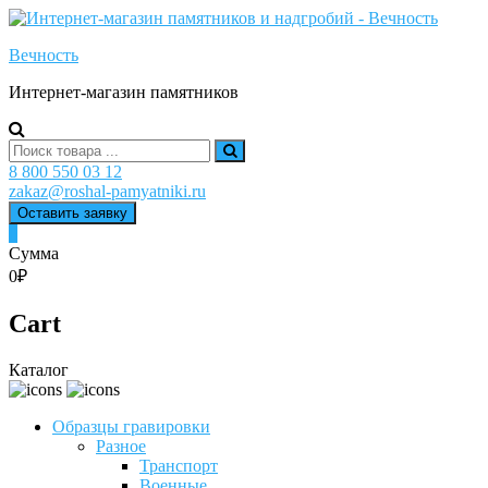
Skip
to
Вечность
content
Интернет-магазин памятников
Search
for:
8 800 550 03 12
zakaz@roshal-pamyatniki.ru
Оставить заявку
0
Сумма
0₽
Cart
Каталог
Образцы гравировки
Разное
Транспорт
Военные