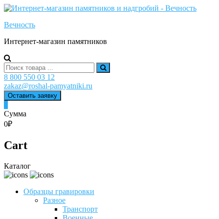
Skip
to
Вечность
content
Интернет-магазин памятников
Search
for:
8 800 550 03 12
zakaz@roshal-pamyatniki.ru
Оставить заявку
0
Сумма
0₽
Cart
Каталог
Образцы гравировки
Разное
Транспорт
Военные