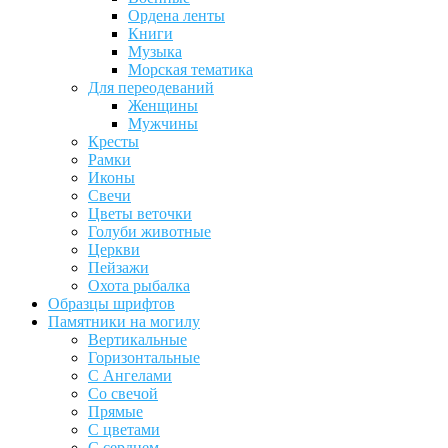
Ордена ленты
Книги
Музыка
Морская тематика
Для переодеваний
Женщины
Мужчины
Кресты
Рамки
Иконы
Свечи
Цветы веточки
Голуби животные
Церкви
Пейзажи
Охота рыбалка
Образцы шрифтов
Памятники на могилу
Вертикальные
Горизонтальные
С Ангелами
Со свечой
Прямые
С цветами
С сердцем