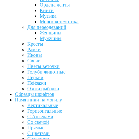
Ордена ленты
Книги
Музыка
Морская тематика
Для переодеваний
Женщины
Мужчины
Кресты
Рамки
Иконы
Свечи
Цветы веточки
Голуби животные
Церкви
Пейзажи
Охота рыбалка
Образцы шрифтов
Памятники на могилу
Вертикальные
Горизонтальные
С Ангелами
Со свечой
Прямые
С цветами
С сердцем