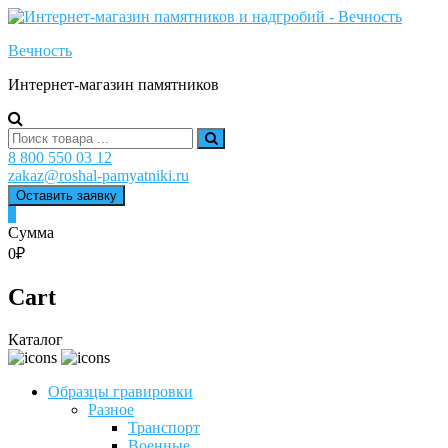
Skip
to
Вечность
content
Интернет-магазин памятников
Search
for:
8 800 550 03 12
zakaz@roshal-pamyatniki.ru
Оставить заявку
0
Сумма
0₽
Cart
Каталог
Образцы гравировки
Разное
Транспорт
Военные