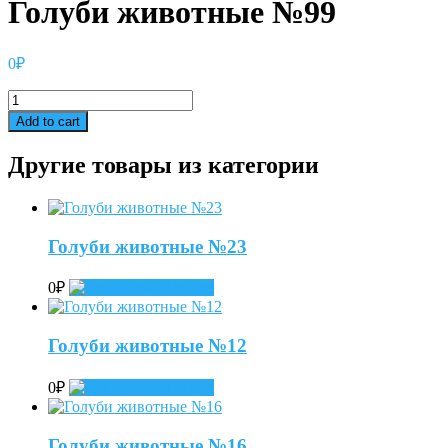
Голуби животные №99
0
₽
Голуби
животные
Add to cart
№99
quantity
Другие товары из категории
Голуби животные №23
0
₽
Add to cart
Голуби животные №12
0
₽
Add to cart
Голуби животные №16