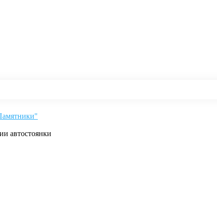
"Памятники"
рии автостоянки