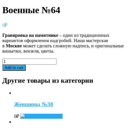
Военные №64
0
₽
Гравировка
на
памятнике
– один из традиционных
вариантов оформления надгробий. Наша мастерская
в
Москве
может сделать сложную надпись, и оригинальные
виньетки, вензеля, цветы.
Военные
№64
Add to cart
quantity
Другие товары из категории
Женщины №30
0
₽
Add to cart