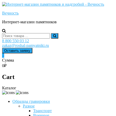
Skip
to
Вечность
content
Интернет-магазин памятников
Search
for:
8 800 550 03 12
zakaz@roshal-pamyatniki.ru
Оставить заявку
0
Сумма
0₽
Cart
Каталог
Образцы гравировки
Разное
Транспорт
Военные