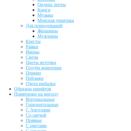
Ордена ленты
Книги
Музыка
Морская тематика
Для переодеваний
Женщины
Мужчины
Кресты
Рамки
Иконы
Свечи
Цветы веточки
Голуби животные
Церкви
Пейзажи
Охота рыбалка
Образцы шрифтов
Памятники на могилу
Вертикальные
Горизонтальные
С Ангелами
Со свечой
Прямые
С цветами
С сердцем