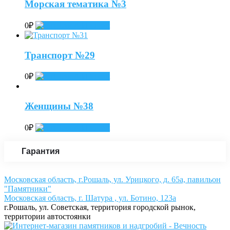
Морская тематика №3
0
₽
Add to cart
Транспорт №29
0
₽
Add to cart
Женщины №38
0
₽
Add to cart
Гарантия
Московская область, г.Рошаль, ул. Урицкого, д. 65а, павильон
"Памятники"
Московская область, г. Шатура , ул. Ботино, 123а
г.Рошаль, ул. Советская, территория городской рынок,
территории автостоянки